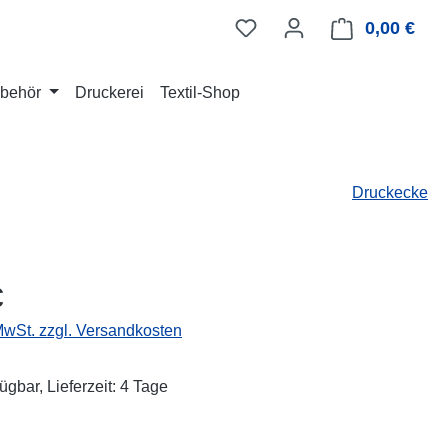
0,00 €
Ware
Zubehör
Druckerei
Textil-Shop
Druckecke
eis:
€
 MwSt. zzgl. Versandkosten
ügbar, Lieferzeit: 4 Tage
ählen