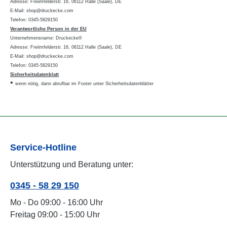
Adresse: Freiimfelderstr. 16, 06112 Halle (Saale), DE
E-Mail: shop@druckecke.com
Telefon: 0345-5829150
Verantwortliche Person in der EU
Unternehmensname: Druckecke®
Adresse: Freiimfelderstr. 16, 06112 Halle (Saale), DE
E-Mail: shop@druckecke.com
Telefon: 0345-5829150
Sicherheitsdatenblatt
•
wenn nötig, dann abrufbar im Footer unter Sicherheitsdatenblätter
Service-Hotline
Unterstützung und Beratung unter:
0345 - 58 29 150
Mo - Do 09:00 - 16:00 Uhr
Freitag 09:00 - 15:00 Uhr