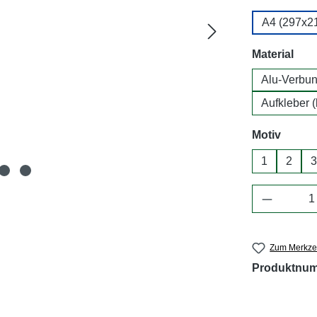
A4 (297x
aus
Material
Alu-Verbun
Aufkleber (
auswä
Motiv
1
2
3
Produkt 
Zum Merkzet
Produktnu