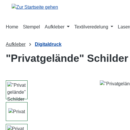
m Hauptinhalt springen
Zur Suche springen
Zur Hauptnavigation springen
Home
Stempel
Aufkleber
Textilveredelung
Laser
Aufkleber
Digitaldruck
"Privatgelände" Schilder
Bildergalerie überspringen