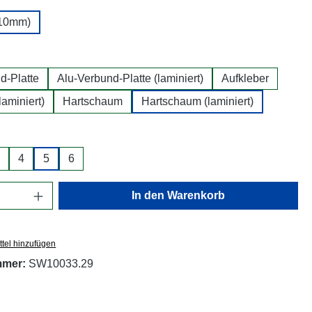
210mm)
wählen
d-Platte
Alu-Verbund-Platte (laminiert)
Aufkleber
laminiert)
Hartschaum
Hartschaum (laminiert)
hlen
4
5
6
Anzahl: Gib den gewünschten Wert ein oder
In den Warenkorb
tel hinzufügen
mmer:
SW10033.29