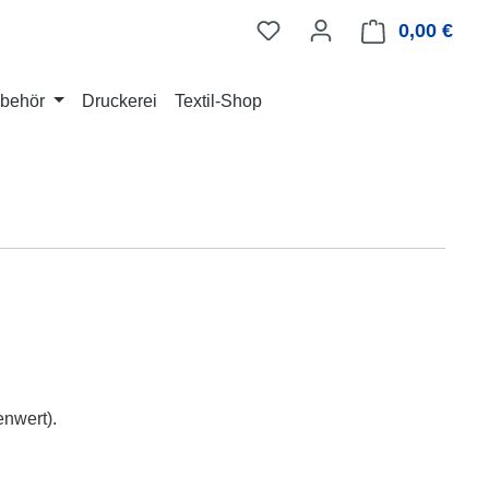
0,00 €
Ware
Zubehör
Druckerei
Textil-Shop
enwert).