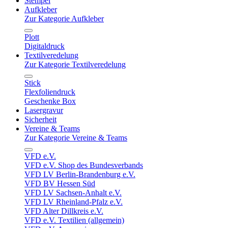
Stempel
Aufkleber
Zur Kategorie Aufkleber
Plott
Digitaldruck
Textilveredelung
Zur Kategorie Textilveredelung
Stick
Flexfoliendruck
Geschenke Box
Lasergravur
Sicherheit
Vereine & Teams
Zur Kategorie Vereine & Teams
VFD e.V.
VFD e.V. Shop des Bundesverbands
VFD LV Berlin-Brandenburg e.V.
VFD BV Hessen Süd
VFD LV Sachsen-Anhalt e.V.
VFD LV Rheinland-Pfalz e.V.
VFD Alter Dillkreis e.V.
VFD e.V. Textilien (allgemein)