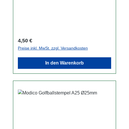
Geschenkverpackung
Verwendung im Büro, für den Postversand,
Hartplastik-Griff und einen stabilen
Buchhaltung oder einfach als Geschenk:
Metallrahmen. Das gewünschte Datum
Schicken Sie uns in der Kaufabwicklung oder
können Sie über die 4 Stellrädchen am
später per E-Mail Ihr Wunschdesign und Sie
Stempel einstellen. Das Datumsformat ist
erhalten von uns Ihren ganz persönlichen
Tag.Monat.Jahr. Beispiel: 27.JAN.2020
Modico-Stempel. Für Logos fallen
Stempel ist bis zum Jahr 2030 konzeptiert.
Regulärer Preis:
4,50 €
gegebenenfalls Bearbeitungskosten an.
Ein Stempelkissen ist nicht im Lieferumfang
Preise inkl. MwSt. zzgl. Versandkosten
Denken Sie auch daran, uns Ihre gewünschte
enthalten!
Schriftart mitzuteilen. Wir können Ihnen auch
In den Warenkorb
Bilder und Logos auf die Stempel bringen.
Die Bilder sollten dabei möglichst eine
Auflösung von 300 DPI nicht unterschreiten.
Wir übernehmen die von Ihnen übermittelten
Vorlagen 1:1 für Ihren Stempel. In jedem Fall
schicken wir Ihnen vor Herstellung Ihres
Stempels einen Korrekturabzug per E-Mail
zu.