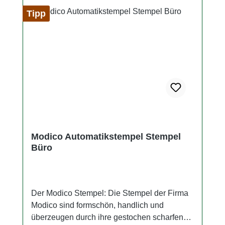
ISO 14145-2. Im Set enthalten sind: Der
Tipp
Stempel Ein Buchstaben-Set zum erstellen
der Textplatte Ein Textplattenhalter Ein
Stempelkissen (Farbe schwarz) Eine Pinzette
zum platzieren der Buchstaben
Abdruck: 47 x 18mm
Modico Automatikstempel Stempel
Büro
Der Modico Stempel: Die Stempel der Firma
Modico sind formschön, handlich und
überzeugen durch ihre gestochen scharfen