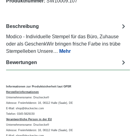
Produktnummer:
SW10009.107
Beschreibung
Modico - Individuelle Stempel für das Büro, Zuhause
oder als GeschenkWir bringen frische Farbe ins trübe
Stempelleben Unsere…
Mehr
Bewertungen
Informationen zur Produktsicherheit laut GPSR
Herstellerinformationen
Unternehmensname: Druckecke®
Adresse: Freiimfelderstr. 16, 06112 Halle (Saale), DE
E-Mail: shop@druckecke.com
Telefon: 0345-5829150
Verantwortliche Person in der EU
Unternehmensname: Druckecke®
Adresse: Freiimfelderstr. 16, 06112 Halle (Saale), DE
E-Mail: shop@druckecke.com