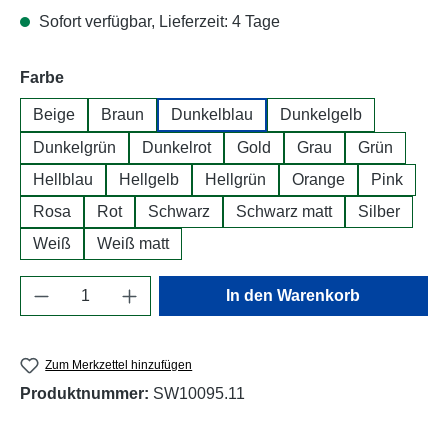
Sofort verfügbar, Lieferzeit: 4 Tage
auswählen
Farbe
Beige
Braun
Dunkelblau
Dunkelgelb
Dunkelgrün
Dunkelrot
Gold
Grau
Grün
Hellblau
Hellgelb
Hellgrün
Orange
Pink
Rosa
Rot
Schwarz
Schwarz matt
Silber
Weiß
Weiß matt
Produkt Anzahl: Gib den gewünschten Wert e
In den Warenkorb
Zum Merkzettel hinzufügen
Produktnummer:
SW10095.11