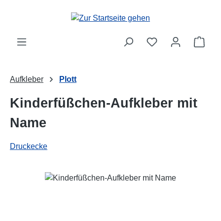
Zum Hauptinhalt springen
Ware
Aufkleber
Plott
Kinderfüßchen-Aufkleber mit
Name
Druckecke
Bildergalerie überspringen