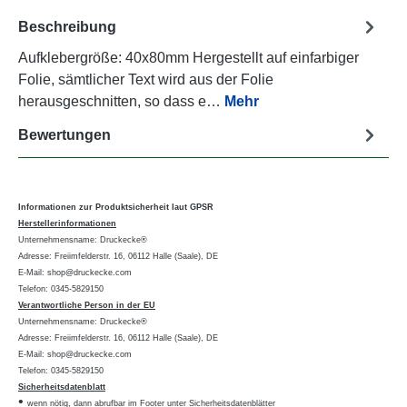
Beschreibung
Aufklebergröße: 40x80mm Hergestellt auf einfarbiger
Folie, sämtlicher Text wird aus der Folie
herausgeschnitten, so dass e…
Mehr
Bewertungen
Informationen zur Produktsicherheit laut GPSR
Herstellerinformationen
Unternehmensname: Druckecke®
Adresse: Freiimfelderstr. 16, 06112 Halle (Saale), DE
E-Mail: shop@druckecke.com
Telefon: 0345-5829150
Verantwortliche Person in der EU
Unternehmensname: Druckecke®
Adresse: Freiimfelderstr. 16, 06112 Halle (Saale), DE
E-Mail: shop@druckecke.com
Telefon: 0345-5829150
Sicherheitsdatenblatt
•
wenn nötig, dann abrufbar im Footer unter Sicherheitsdatenblätter