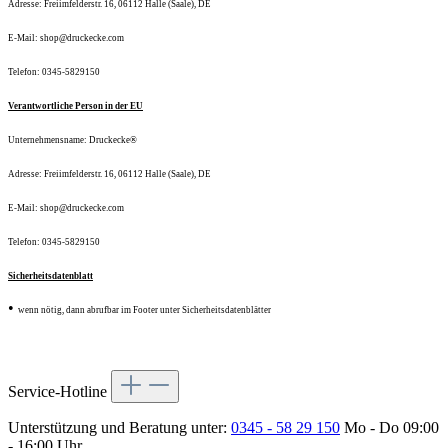
Adresse: Freiimfelderstr. 16, 06112 Halle (Saale), DE
E-Mail: shop@druckecke.com
Telefon: 0345-5829150
Verantwortliche Person in der EU
Unternehmensname: Druckecke®
Adresse: Freiimfelderstr. 16, 06112 Halle (Saale), DE
E-Mail: shop@druckecke.com
Telefon: 0345-5829150
Sicherheitsdatenblatt
•
wenn nötig, dann abrufbar im Footer unter Sicherheitsdatenblätter
Service-Hotline
Unterstützung und Beratung unter:
0345 - 58 29 150
Mo - Do 09:00
- 16:00 Uhr