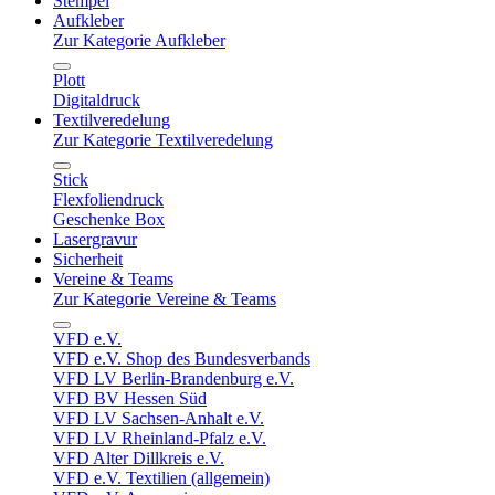
Stempel
Aufkleber
Zur Kategorie Aufkleber
Plott
Digitaldruck
Textilveredelung
Zur Kategorie Textilveredelung
Stick
Flexfoliendruck
Geschenke Box
Lasergravur
Sicherheit
Vereine & Teams
Zur Kategorie Vereine & Teams
VFD e.V.
VFD e.V. Shop des Bundesverbands
VFD LV Berlin-Brandenburg e.V.
VFD BV Hessen Süd
VFD LV Sachsen-Anhalt e.V.
VFD LV Rheinland-Pfalz e.V.
VFD Alter Dillkreis e.V.
VFD e.V. Textilien (allgemein)