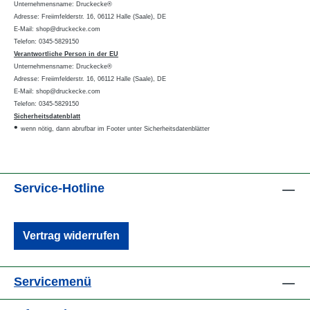
Unternehmensname: Druckecke®
Adresse: Freiimfelderstr. 16, 06112 Halle (Saale), DE
E-Mail: shop@druckecke.com
Telefon: 0345-5829150
Verantwortliche Person in der EU
Unternehmensname: Druckecke®
Adresse: Freiimfelderstr. 16, 06112 Halle (Saale), DE
E-Mail: shop@druckecke.com
Telefon: 0345-5829150
Sicherheitsdatenblatt
•
wenn nötig, dann abrufbar im Footer unter Sicherheitsdatenblätter
Service-Hotline
Vertrag widerrufen
Servicemenü