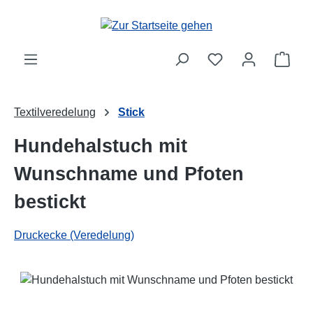
Zum Hauptinhalt springen
Ware
Textilveredelung
Stick
Hundehalstuch mit
Wunschname und Pfoten
bestickt
Druckecke (Veredelung)
Bildergalerie überspringen