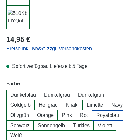
Regulärer Preis:
14,95 €
Preise inkl. MwSt. zzgl. Versandkosten
Sofort verfügbar, Lieferzeit: 5 Tage
auswählen
Farbe
Dunkelblau
Dunkelgrau
Dunkelgrün
Goldgelb
Hellgrau
Khaki
Limette
Navy
Olivgrün
Orange
Pink
Rot
Royalblau
Schwarz
Sonnengelb
Türkies
Violett
Weiß