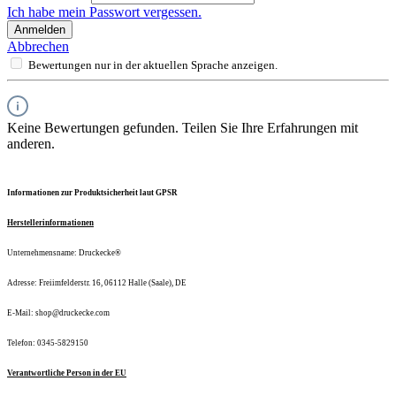
Ich habe mein Passwort vergessen.
Anmelden
Abbrechen
Bewertungen nur in der aktuellen Sprache anzeigen.
Keine Bewertungen gefunden. Teilen Sie Ihre Erfahrungen mit
anderen.
Informationen zur Produktsicherheit laut GPSR
Herstellerinformationen
Unternehmensname: Druckecke®
Adresse: Freiimfelderstr. 16, 06112 Halle (Saale), DE
E-Mail: shop@druckecke.com
Telefon: 0345-5829150
Verantwortliche Person in der EU