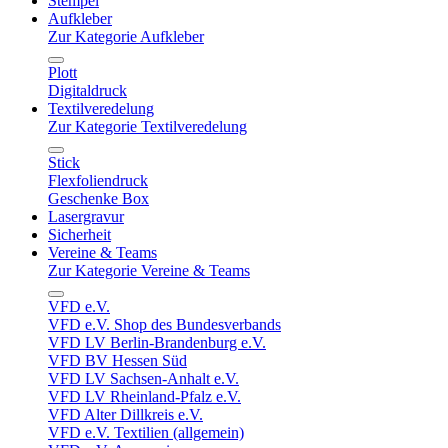
Stempel
Aufkleber
Zur Kategorie Aufkleber
Plott
Digitaldruck
Textilveredelung
Zur Kategorie Textilveredelung
Stick
Flexfoliendruck
Geschenke Box
Lasergravur
Sicherheit
Vereine & Teams
Zur Kategorie Vereine & Teams
VFD e.V.
VFD e.V. Shop des Bundesverbands
VFD LV Berlin-Brandenburg e.V.
VFD BV Hessen Süd
VFD LV Sachsen-Anhalt e.V.
VFD LV Rheinland-Pfalz e.V.
VFD Alter Dillkreis e.V.
VFD e.V. Textilien (allgemein)