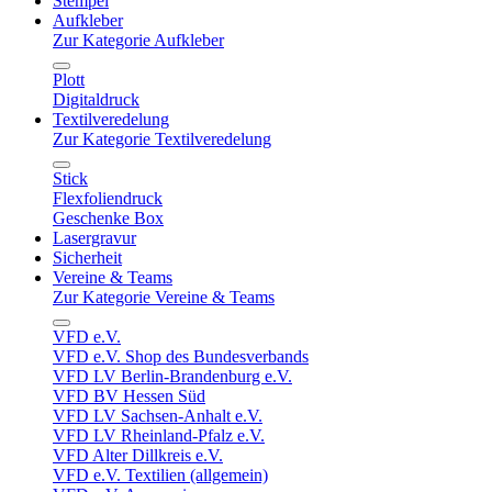
Stempel
Aufkleber
Zur Kategorie Aufkleber
Plott
Digitaldruck
Textilveredelung
Zur Kategorie Textilveredelung
Stick
Flexfoliendruck
Geschenke Box
Lasergravur
Sicherheit
Vereine & Teams
Zur Kategorie Vereine & Teams
VFD e.V.
VFD e.V. Shop des Bundesverbands
VFD LV Berlin-Brandenburg e.V.
VFD BV Hessen Süd
VFD LV Sachsen-Anhalt e.V.
VFD LV Rheinland-Pfalz e.V.
VFD Alter Dillkreis e.V.
VFD e.V. Textilien (allgemein)