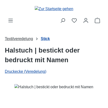
Zum Hauptinhalt springen
Ware
Textilveredelung
Stick
Halstuch | bestickt oder
bedruckt mit Namen
Druckecke (Veredelung)
Bildergalerie überspringen