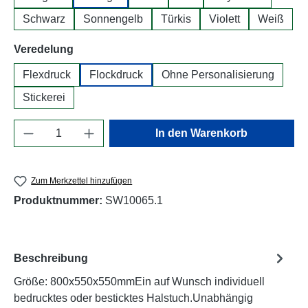
Schwarz
Sonnengelb
Türkis
Violett
Weiß
auswählen
Veredelung
Flexdruck
Flockdruck
Ohne Personalisierung
Stickerei
Produkt Anzahl: Gib den gewünschten Wert e
In den Warenkorb
Zum Merkzettel hinzufügen
Produktnummer:
SW10065.1
Beschreibung
Größe: 800x550x550mmEin auf Wunsch individuell
bedrucktes oder besticktes Halstuch.Unabhängig