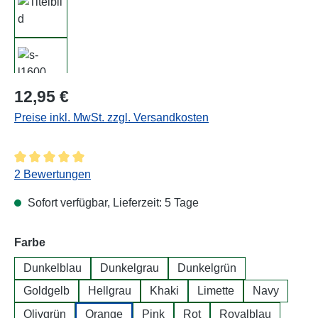
Regulärer Preis:
12,95 €
Preise inkl. MwSt. zzgl. Versandkosten
Durchschnittliche Bewertung von 5 von 5 Sternen
2 Bewertungen
Sofort verfügbar, Lieferzeit: 5 Tage
auswählen
Farbe
Dunkelblau
Dunkelgrau
Dunkelgrün
Goldgelb
Hellgrau
Khaki
Limette
Navy
Olivgrün
Orange
Pink
Rot
Royalblau