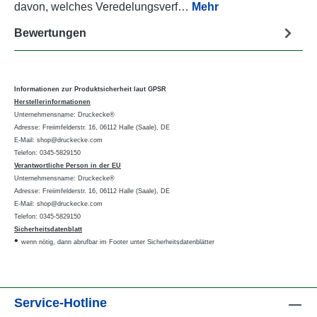
davon, welches Veredelungsverf…
Mehr
Bewertungen
Informationen zur Produktsicherheit laut GPSR
Herstellerinformationen
Unternehmensname: Druckecke®
Adresse: Freiimfelderstr. 16, 06112 Halle (Saale), DE
E-Mail: shop@druckecke.com
Telefon: 0345-5829150
Verantwortliche Person in der EU
Unternehmensname: Druckecke®
Adresse: Freiimfelderstr. 16, 06112 Halle (Saale), DE
E-Mail: shop@druckecke.com
Telefon: 0345-5829150
Sicherheitsdatenblatt
•
wenn nötig, dann abrufbar im Footer unter Sicherheitsdatenblätter
Service-Hotline