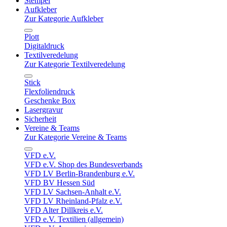
Stempel
Aufkleber
Zur Kategorie Aufkleber
Plott
Digitaldruck
Textilveredelung
Zur Kategorie Textilveredelung
Stick
Flexfoliendruck
Geschenke Box
Lasergravur
Sicherheit
Vereine & Teams
Zur Kategorie Vereine & Teams
VFD e.V.
VFD e.V. Shop des Bundesverbands
VFD LV Berlin-Brandenburg e.V.
VFD BV Hessen Süd
VFD LV Sachsen-Anhalt e.V.
VFD LV Rheinland-Pfalz e.V.
VFD Alter Dillkreis e.V.
VFD e.V. Textilien (allgemein)