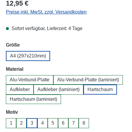
Regulärer Preis:
12,95 €
Preise inkl. MwSt. zzgl. Versandkosten
Sofort verfügbar, Lieferzeit: 4 Tage
auswählen
Größe
A4 (297x210mm)
auswählen
Material
Alu-Verbund-Platte
Alu-Verbund-Platte (laminiert)
Aufkleber
Aufkleber (laminiert)
Hartschaum
Hartschaum (laminiert)
auswählen
Motiv
1
2
3
4
5
6
7
8