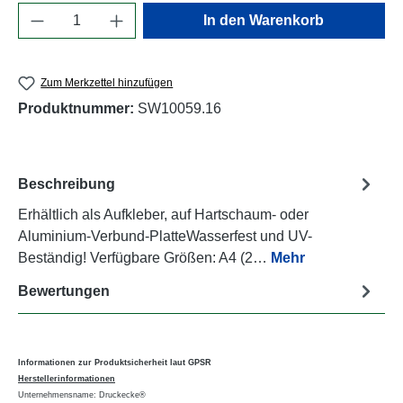
Produkt Anzahl: Gib den gewünschten Wert e
In den Warenkorb
Zum Merkzettel hinzufügen
Produktnummer:
SW10059.16
Beschreibung
Erhältlich als Aufkleber, auf Hartschaum- oder
Aluminium-Verbund-PlatteWasserfest und UV-
Beständig! Verfügbare Größen: A4 (2…
Mehr
Bewertungen
Informationen zur Produktsicherheit laut GPSR
Herstellerinformationen
Unternehmensname: Druckecke®