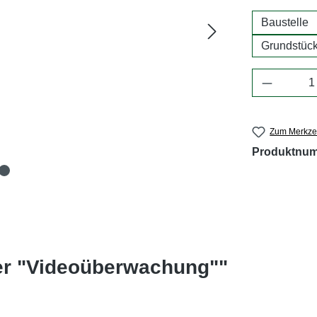
Baustelle
Grundstüc
Produkt 
Zum Merkzet
Produktnu
er "Videoüberwachung""