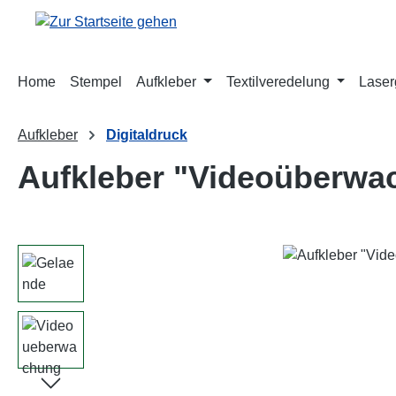
m Hauptinhalt springen
Zur Suche springen
Zur Hauptnavigation springen
Home
Stempel
Aufkleber
Textilveredelung
Laser
Aufkleber
Digitaldruck
Aufkleber "Videoüberwa
Bildergalerie überspringen