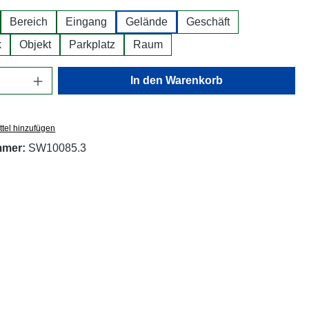
Bereich
Eingang
Gelände
Geschäft
k
Objekt
Parkplatz
Raum
Anzahl: Gib den gewünschten Wert ein oder
In den Warenkorb
tel hinzufügen
mmer:
SW10085.3