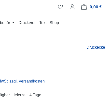
0,00 €
Ware
Zubehör
Druckerei
Textil-Shop
Druckecke
eis:
 MwSt. zzgl. Versandkosten
ügbar, Lieferzeit: 4 Tage
wählen