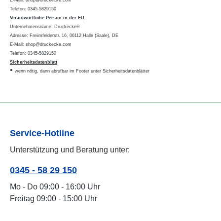
E-Mail: shop@druckecke.com
Telefon: 0345-5829150
Verantwortliche Person in der EU
Unternehmensname: Druckecke®
Adresse: Freiimfelderstr. 16, 06112 Halle (Saale), DE
E-Mail: shop@druckecke.com
Telefon: 0345-5829150
Sicherheitsdatenblatt
•
wenn nötig, dann abrufbar im Footer unter Sicherheitsdatenblätter
Service-Hotline
Unterstützung und Beratung unter:
0345 - 58 29 150
Mo - Do 09:00 - 16:00 Uhr
Freitag 09:00 - 15:00 Uhr