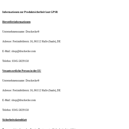
Informationen zur Produktsicherheit laut GPSR
Herstellerinformationen
Unternehmensname: Druckecke®
Adresse: Freiimfelderstr. 16, 06112 Halle (Saale), DE
E-Mail: shop@druckecke.com
Telefon: 0345-5829150
Verantwortliche Person in der EU
Unternehmensname: Druckecke®
Adresse: Freiimfelderstr. 16, 06112 Halle (Saale), DE
E-Mail: shop@druckecke.com
Telefon: 0345-5829150
Sicherheitsdatenblatt
•