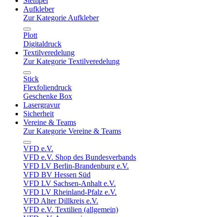
Stempel
Aufkleber
Zur Kategorie Aufkleber
Plott
Digitaldruck
Textilveredelung
Zur Kategorie Textilveredelung
Stick
Flexfoliendruck
Geschenke Box
Lasergravur
Sicherheit
Vereine & Teams
Zur Kategorie Vereine & Teams
VFD e.V.
VFD e.V. Shop des Bundesverbands
VFD LV Berlin-Brandenburg e.V.
VFD BV Hessen Süd
VFD LV Sachsen-Anhalt e.V.
VFD LV Rheinland-Pfalz e.V.
VFD Alter Dillkreis e.V.
VFD e.V. Textilien (allgemein)