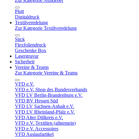
Zur Kategorie Aufkleber
Plott
Digitaldruck
Textilveredelung
Zur Kategorie Textilveredelung
Stick
Flexfoliendruck
Geschenke Box
Lasergravur
Sicherheit
Vereine & Teams
Zur Kategorie Vereine & Teams
VFD e.V.
VFD e.V. Shop des Bundesverbands
VFD LV Berlin-Brandenburg e.V.
VFD BV Hessen Süd
VFD LV Sachsen-Anhalt e.V.
VFD LV Rheinland-Pfalz e.V.
VFD Alter Dillkreis e.V.
VFD e.V. Textilien (allgemein)
VFD e.V. Accessoires
VFD Auslaufartikel