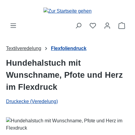
Zum Hauptinhalt springen
Ware
Textilveredelung
Flexfoliendruck
Hundehalstuch mit
Wunschname, Pfote und Herz
im Flexdruck
Druckecke (Veredelung)
Bildergalerie überspringen