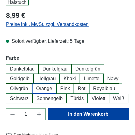
Regulärer Preis:
8,99 €
Preise inkl. MwSt. zzgl. Versandkosten
Sofort verfügbar, Lieferzeit: 5 Tage
auswählen
Farbe
Dunkelblau
Dunkelgrau
Dunkelgrün
Goldgelb
Hellgrau
Khaki
Limette
Navy
Olivgrün
Orange
Pink
Rot
Royalblau
Schwarz
Sonnengelb
Türkis
Violett
Weiß
Produkt Anzahl: Gib den gewünschten Wert e
In den Warenkorb
Zum Merkzettel hinzufügen