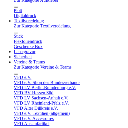
Zur Kategorie Aufkleber
Plott
Digitaldruck
Textilveredelung
Zur Kategorie Textilveredelung
Stick
Flexfoliendruck
Geschenke Box
Lasergravur
Sicherheit
Vereine & Teams
Zur Kategorie Vereine & Teams
VFD e.V.
VFD e.V. Shop des Bundesverbands
VFD LV Berlin-Brandenburg e.V.
VFD BV Hessen Süd
VFD LV Sachsen-Anhalt e.V.
VFD LV Rheinland-Pfalz e.V.
VFD Alter Dillkreis e.V.
VFD e.V. Textilien (allgemein)
VFD e.V. Accessoires
VFD Auslaufartikel