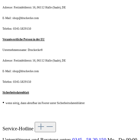
Adresse: Freiimfelderstr. 16, 06112 Halle (Saale), DE
E-Mail: shop@druckecke.com
Telefon: 0345-5829150
Verantwortliche Person in der EU
Unternehmensname: Druckecke®
Adresse: Freiimfelderstr. 16, 06112 Halle (Saale), DE
E-Mail: shop@druckecke.com
Telefon: 0345-5829150
Sicherheitsdatenblatt
•
wenn nötig, dann abrufbar im Footer unter Sicherheitsdatenblätter
Service-Hotline
Unterstützung und Beratung unter:
0345 - 58 29 150
Mo - Do 09:00