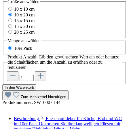
Größe
auswählen
10 x 10 cm
10 x 20 cm
15 x 15 cm
15 x 20 cm
20 x 25 cm
Menge
auswählen
10er Pack
Produkt Anzahl: Gib den gewünschten Wert ein oder benutze
die Schaltflächen um die Anzahl zu erhöhen oder zu
reduzieren.
In den Warenkorb
Zum Merkzettel hinzufügen
Produktnummer:
SW10007.144
Beschreibung
Fliesenaufkleber für Küche, Bad und WC
im 10er Pack Dekorieren Sie Ihre langweiligen Fliesen mit
optischen Highlights! Wir v…
Mehr