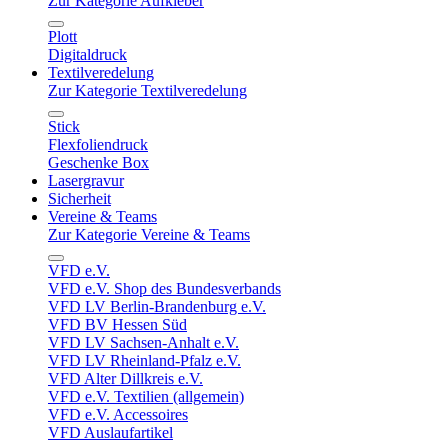
Zur Kategorie Aufkleber
Plott
Digitaldruck
Textilveredelung
Zur Kategorie Textilveredelung
Stick
Flexfoliendruck
Geschenke Box
Lasergravur
Sicherheit
Vereine & Teams
Zur Kategorie Vereine & Teams
VFD e.V.
VFD e.V. Shop des Bundesverbands
VFD LV Berlin-Brandenburg e.V.
VFD BV Hessen Süd
VFD LV Sachsen-Anhalt e.V.
VFD LV Rheinland-Pfalz e.V.
VFD Alter Dillkreis e.V.
VFD e.V. Textilien (allgemein)
VFD e.V. Accessoires
VFD Auslaufartikel